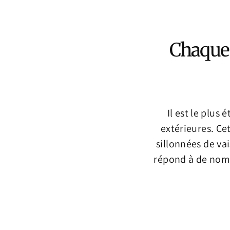
Chaque 
Il est le plu
extérieures. Ce
sillonnées de va
répond à de nomb